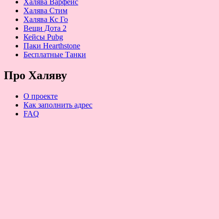
Халява Варфейс
Халява Стим
Халява Кс Го
Вещи Дота 2
Кейсы Pubg
Паки Hearthstone
Бесплатные Танки
Про Халяву
О проекте
Как заполнить адрес
FAQ