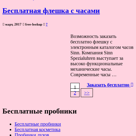
Бесплатная флешка с часами
март, 2017
free-lookup
7
Возможность заказать
бесплатно флешку с
электронным каталогом часов
Sinn. Компания Sinn
Spezialuhren выступает за
высоко функциональные
механические часы.
Современные часы …
Заказать бесплатно
1
2
>>
Навигация
по
записям
Бесплатные пробники
Бесплатные пробники
Бесплатная косметика
Пробники духов