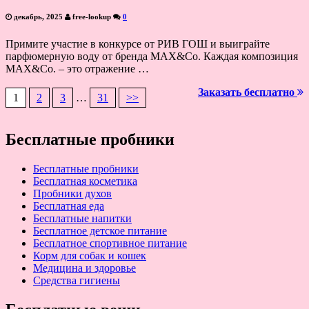
декабрь, 2025
free-lookup
0
Примите участие в конкурсе от РИВ ГОШ и выиграйте
парфюмерную воду от бренда MAX&Co. Каждая композиция
MAX&Co. – это отражение …
Заказать бесплатно
1
2
3
…
31
>>
Навигация
по
Бесплатные пробники
записям
Бесплатные пробники
Бесплатная косметика
Пробники духов
Бесплатная еда
Бесплатные напитки
Бесплатное детское питание
Бесплатное спортивное питание
Корм для собак и кошек
Медицина и здоровье
Средства гигиены