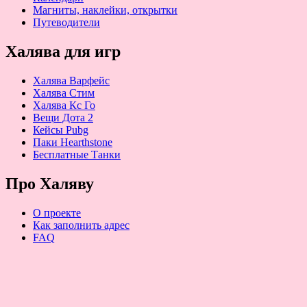
Магниты, наклейки, открытки
Путеводители
Халява для игр
Халява Варфейс
Халява Стим
Халява Кс Го
Вещи Дота 2
Кейсы Pubg
Паки Hearthstone
Бесплатные Танки
Про Халяву
О проекте
Как заполнить адрес
FAQ