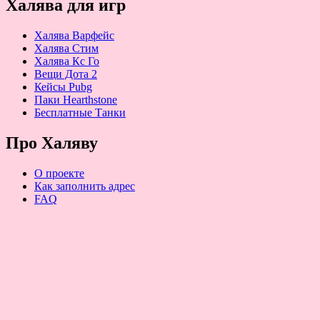
Халява для игр
Халява Варфейс
Халява Стим
Халява Кс Го
Вещи Дота 2
Кейсы Pubg
Паки Hearthstone
Бесплатные Танки
Про Халяву
О проекте
Как заполнить адрес
FAQ