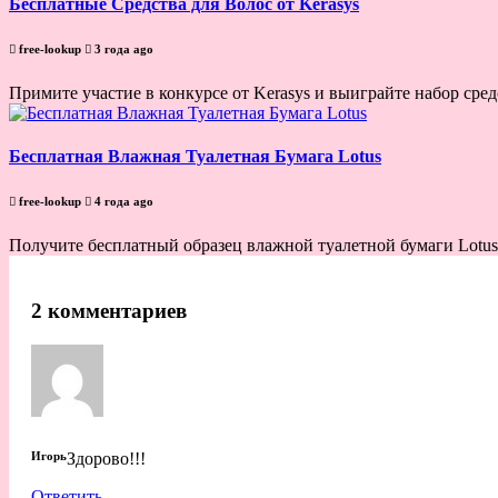
Бесплатные Средства для Волос от Kerasys
free-lookup
3 года ago
Примите участие в конкурсе от Kerasys и выиграйте набор средс
Бесплатная Влажная Туалетная Бумага Lotus
free-lookup
4 года ago
Получите бесплатный образец влажной туалетной бумаги Lotus. 
2 комментариев
Игорь
Здорово!!!
Ответить