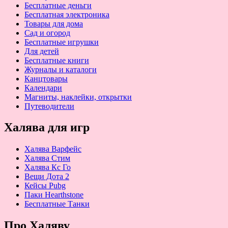
Бесплатные деньги
Бесплатная электроника
Товары для дома
Сад и огород
Бесплатные игрушки
Для детей
Бесплатные книги
Журналы и каталоги
Канцтовары
Календари
Магниты, наклейки, открытки
Путеводители
Халява для игр
Халява Варфейс
Халява Стим
Халява Кс Го
Вещи Дота 2
Кейсы Pubg
Паки Hearthstone
Бесплатные Танки
Про Халяву