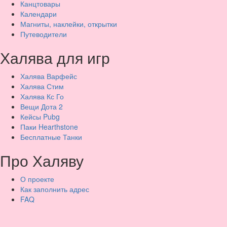
Канцтовары
Календари
Магниты, наклейки, открытки
Путеводители
Халява для игр
Халява Варфейс
Халява Стим
Халява Кс Го
Вещи Дота 2
Кейсы Pubg
Паки Hearthstone
Бесплатные Танки
Про Халяву
О проекте
Как заполнить адрес
FAQ