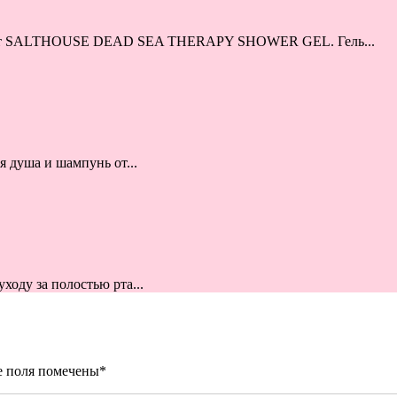
укт SALTHOUSE DEAD SEA THERAPY SHOWER GEL. Гель...
 душа и шампунь от...
ходу за полостью рта...
е поля помечены
*