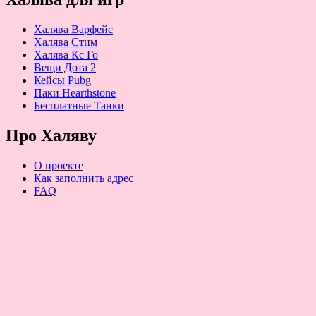
Халява Варфейс
Халява Стим
Халява Кс Го
Вещи Дота 2
Кейсы Pubg
Паки Hearthstone
Бесплатные Танки
Про Халяву
О проекте
Как заполнить адрес
FAQ