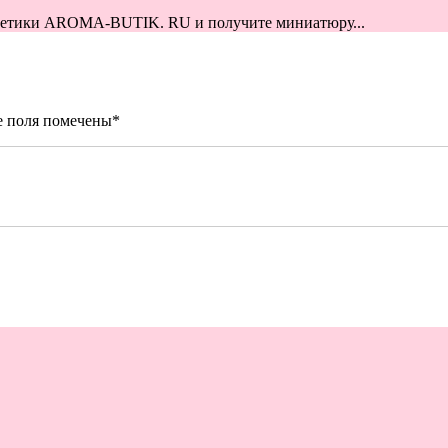
сметики AROMA-BUTIK. RU и получите миниатюру...
е поля помечены
*