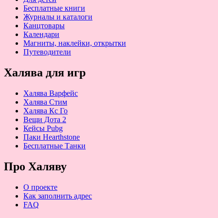
Бесплатные книги
Журналы и каталоги
Канцтовары
Календари
Магниты, наклейки, открытки
Путеводители
Халява для игр
Халява Варфейс
Халява Стим
Халява Кс Го
Вещи Дота 2
Кейсы Pubg
Паки Hearthstone
Бесплатные Танки
Про Халяву
О проекте
Как заполнить адрес
FAQ