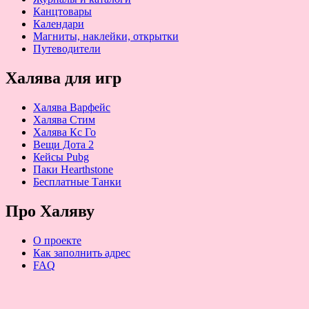
Канцтовары
Календари
Магниты, наклейки, открытки
Путеводители
Халява для игр
Халява Варфейс
Халява Стим
Халява Кс Го
Вещи Дота 2
Кейсы Pubg
Паки Hearthstone
Бесплатные Танки
Про Халяву
О проекте
Как заполнить адрес
FAQ