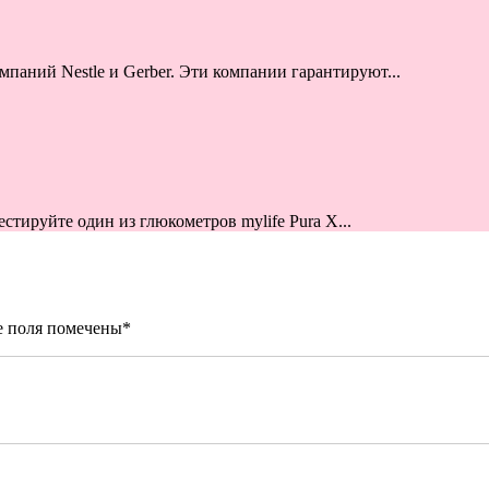
паний Nestle и Gerber. Эти компании гарантируют...
тируйте один из глюкометров mylife Pura X...
е поля помечены
*