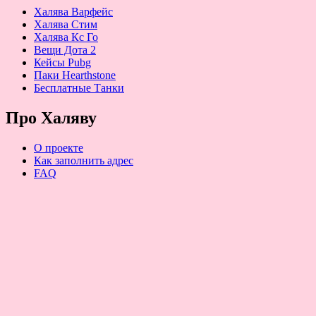
Халява Варфейс
Халява Стим
Халява Кс Го
Вещи Дота 2
Кейсы Pubg
Паки Hearthstone
Бесплатные Танки
Про Халяву
О проекте
Как заполнить адрес
FAQ