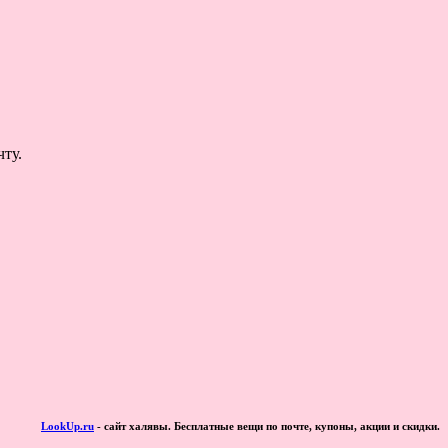
ту.
LookUp.ru
- сайт халявы. Бесплатные вещи по почте, купоны, акции и скидки.