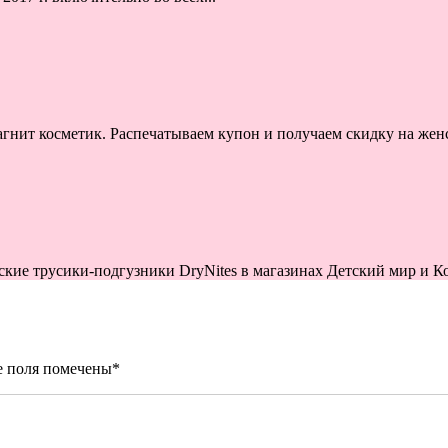
нит косметик. Распечатываем купон и получаем скидку на женс
кие трусики-подгузники DryNites в магазинах Детский мир и Кор
е поля помечены
*