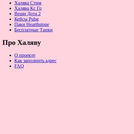
Халява Стим
Халява Кс Го
Вещи Дота 2
Кейсы Pubg
Паки Hearthstone
Бесплатные Танки
Про Халяву
О проекте
Как заполнить адрес
FAQ