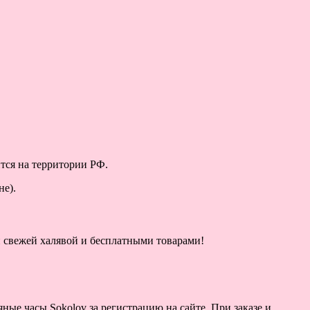
ится на территории РФ.
не).
ой свежей халявой и бесплатными товарами!
ные часы Sokolov за регистрацию на сайте. При заказе и