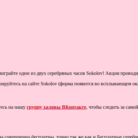
выиграйте одни из двух серебряных часов Sokolov! Акция провод
рируйтесь на сайте Sokolov (форма появится во всплывающем ок
тесь на нашу
группу халявы ВКонтакте
, чтобы следить за сам
ы совершенно бесплатны, точно так же как и Бесплатные серебря