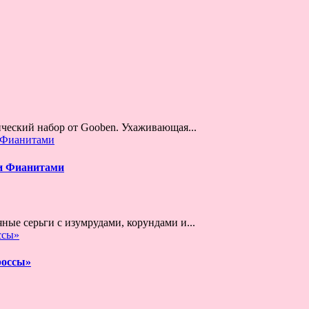
ческий набор от Gooben. Ухаживающая...
 и Фианитами
ые серьги с изумрудами, корундами и...
россы»