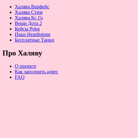
Халява Варфейс
Халява Стим
Халява Кс Го
Вещи Дота 2
Кейсы Pubg
Паки Hearthstone
Бесплатные Танки
Про Халяву
О проекте
Как заполнить адрес
FAQ