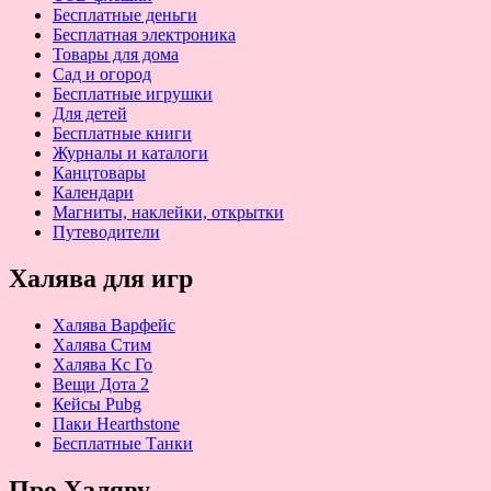
Бесплатные деньги
Бесплатная электроника
Товары для дома
Сад и огород
Бесплатные игрушки
Для детей
Бесплатные книги
Журналы и каталоги
Канцтовары
Календари
Магниты, наклейки, открытки
Путеводители
Халява для игр
Халява Варфейс
Халява Стим
Халява Кс Го
Вещи Дота 2
Кейсы Pubg
Паки Hearthstone
Бесплатные Танки
Про Халяву