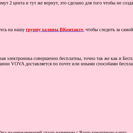
мут 2 цента и тут же вернут, это сделано для того чтобы не созд
тесь на нашу
группу халявы ВКонтакте
, чтобы следить за сам
ная электроника совершенно бесплатны, точно так же как и Бес
ании VOVA доставляется по почте или иными способами бесплатн
на из нержавеющей стали размером с Вашу кредитную карту,...