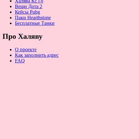
Халява Кс Го
Вещи Дота 2
Кейсы Pubg
Паки Hearthstone
Бесплатные Танки
Про Халяву
О проекте
Как заполнить адрес
FAQ