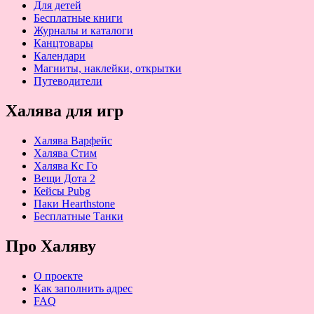
Для детей
Бесплатные книги
Журналы и каталоги
Канцтовары
Календари
Магниты, наклейки, открытки
Путеводители
Халява для игр
Халява Варфейс
Халява Стим
Халява Кс Го
Вещи Дота 2
Кейсы Pubg
Паки Hearthstone
Бесплатные Танки
Про Халяву
О проекте
Как заполнить адрес
FAQ