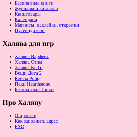
Бесплатные книги
Журналы и каталоги
Канцтовары
Календари
Магниты, наклейки, открытки
Путеводители
Халява для игр
Халява Варфейс
Халява Стим
Халява Кс Го
Вещи Дота 2
Кейсы Pubg
Паки Hearthstone
Бесплатные Танки
Про Халяву
О проекте
Как заполнить адрес
FAQ