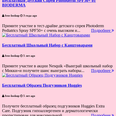
Бесплатный Детский Спрей Photoderm SPF50+ от
BIODERMA
free-lookup
3 года ago
Примите участие в тест-драйве детского спрея Photoderm
Pediatrics Spray SPF50+ с очень высоким и...
Подробнее
Бесплатный Школьный Набор с Канцтоварами
free-lookup
5 лет ago
Примите участие в акции Nesquik «Выиграй школьный набор
с Микки»и получите шанс выиграть наборы...
Подробнее
Бесплатный Образец Подгузников Huggies
free-lookup
5 лет ago
Получите бесплатный образец подгузников Huggies Extra
Care. Подгузник гипоаллергенен и дерматологически
протестирован для максимальной...
Подробнее