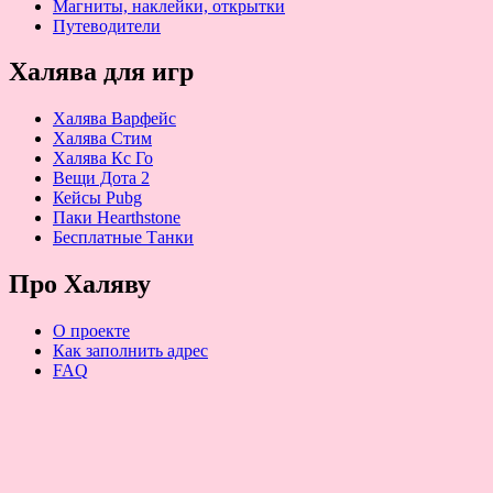
Магниты, наклейки, открытки
Путеводители
Халява для игр
Халява Варфейс
Халява Стим
Халява Кс Го
Вещи Дота 2
Кейсы Pubg
Паки Hearthstone
Бесплатные Танки
Про Халяву
О проекте
Как заполнить адрес
FAQ