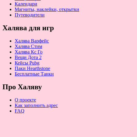
Календари
Магниты, наклейки, открытки
Путеводители
Халява для игр
Халява Варфейс
Халява Стим
Халява Кс Го
Вещи Дота 2
Кейсы Pubg
Паки Hearthstone
Бесплатные Танки
Про Халяву
О проекте
Как заполнить адрес
FAQ