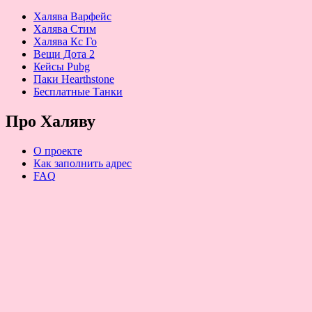
Халява Варфейс
Халява Стим
Халява Кс Го
Вещи Дота 2
Кейсы Pubg
Паки Hearthstone
Бесплатные Танки
Про Халяву
О проекте
Как заполнить адрес
FAQ