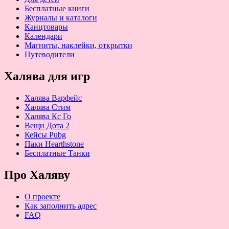
Бесплатные книги
Журналы и каталоги
Канцтовары
Календари
Магниты, наклейки, открытки
Путеводители
Халява для игр
Халява Варфейс
Халява Стим
Халява Кс Го
Вещи Дота 2
Кейсы Pubg
Паки Hearthstone
Бесплатные Танки
Про Халяву
О проекте
Как заполнить адрес
FAQ