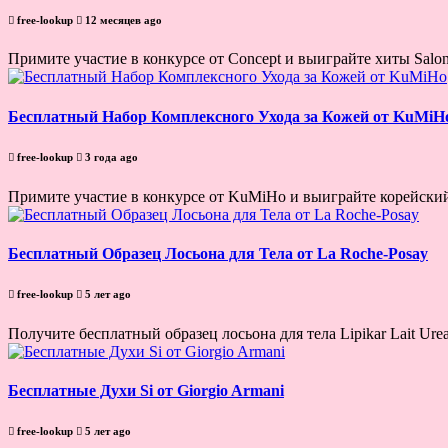
free-lookup
12 месяцев ago
Примите участие в конкурсе от Concept и выиграйте хиты Salon T
Бесплатный Набор Комплексного Ухода за Кожей от KuMiH
free-lookup
3 года ago
Примите участие в конкурсе от KuMiHo и выиграйте корейский 
Бесплатный Образец Лосьона для Тела от La Roche-Posay
free-lookup
5 лет ago
Получите бесплатный образец лосьона для тела Lipikar Lait Ure
Бесплатные Духи Si от Giorgio Armani
free-lookup
5 лет ago