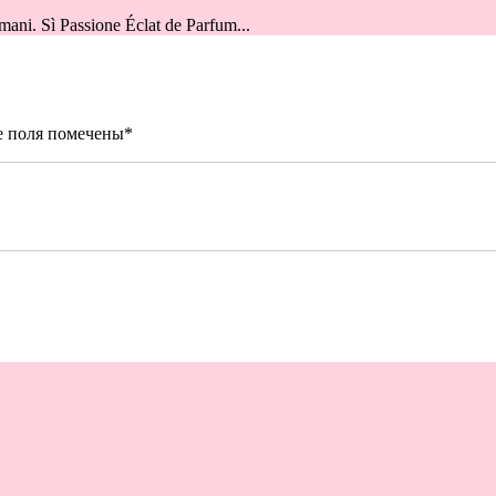
i. Sì Passione Éclat de Parfum...
е поля помечены
*