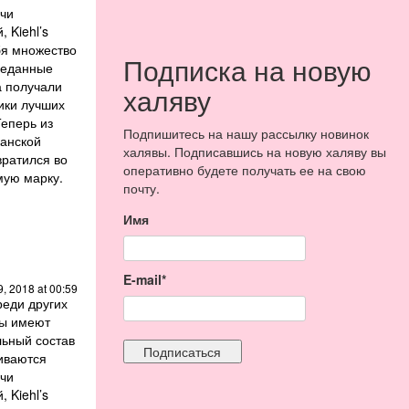
учи
 Kiehl’s
бя множество
Подписка на новую
реданные
а получали
халяву
ики лучших
Теперь из
Подпишитесь на нашу рассылку новинок
анской
халявы. Подписавшись на новую халяву вы
евратился во
оперативно будете получать ее на свою
мую марку.
почту.
Имя
E-mail*
, 2018 at 00:59
реди других
ты имеют
льный состав
иваются
учи
 Kiehl’s