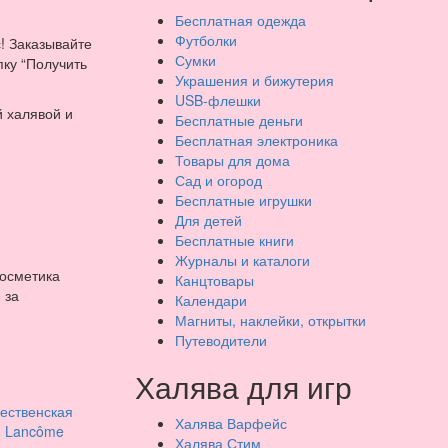
Бесплатная одежда
Футболки
! Заказывайте
Сумки
пку “Получить
Украшения и бижутерия
USB-флешки
й халявой и
Бесплатные деньги
Бесплатная электроника
Товары для дома
Сад и огород
Бесплатные игрушки
Для детей
Бесплатные книги
Журналы и каталоги
косметика
Канцтовары
 за
Календари
Магниты, наклейки, открытки
Путеводители
Халява для игр
Халява Варфейс
Халява Стим