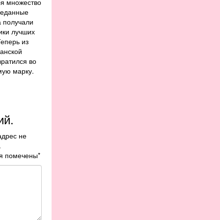
бя множество
реданные
а получали
ики лучших
Теперь из
анской
евратился во
мую марку.
ий.
адрес не
.
я помечены
*