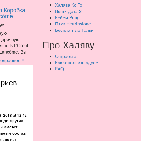
Халява Кс Го
я Коробка
Вещи Дота 2
ncôme
Кейсы Pubg
Паки Hearthstone
ago
Бесплатные Танки
ную
одарочную
Про Халяву
metik L’Oréal
 Lancôme. Вы
О проекте
одробнее
Как заполнить адрес
FAQ
ариев
, 2018 at 12:42
реди других
ты имеют
льный состав
иваются