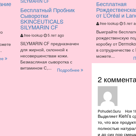
ание
Бесплатная
Рождественска
Бесплатный Пробник
от L’Oréal и La
Сыворотки
SKINCEUTICALS
free-lookup
5 лет 
SILYMARIN CF
Выиграйте бесплат
го
free-lookup
5 лет ago
рождественскую п
SILYMARIN CF предназначен
коробку от Dermokos
можете
для жирной, склонной к
в сотрудничестве с
.
несовершенствам кожи.
можете...
П
ее
Безмасляная сыворотка с
витамином С,...
Подробнее
2 коммент
Pohudet.Guru
Ноя 18
Выделяет Kiehl’s с
то, что все продук
полностью натура
и до сих пор смеш