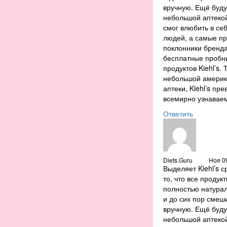
вручную. Ещё буд
небольшой аптекой,
смог влюбить в се
людей, а самые п
поклонники бренд
бесплатные пробн
продуктов Kiehl’s. 
небольшой америк
аптеки, Kiehl’s пр
всемирно узнавае
Ответить
Diets.Guru
Ноя 09
Выделяет Kiehl’s с
то, что все продук
полностью натура
и до сих пор смеш
вручную. Ещё буд
небольшой аптекой,