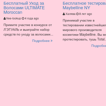
Бесплатный Уход за
Бесплатное тестиров
Волосами ULTIMATE
Maybelline NY
Moroccan
Халява
8 лет ago
free-lookup
4 года ago
Принимай участие в
Примите участие в конкурсе от
тестировании известнейше
Л’ЭТУАЛЬ и выиграйте набор
мирового производителя
средств по уходу за волосами...
косметики Maybelline. Вы 
протестировать, тушь Total..
Подробнее
Подробн