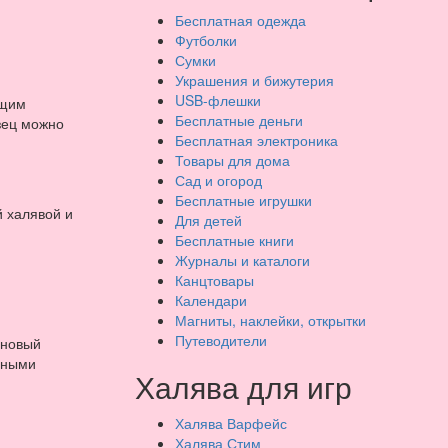
Бесплатная одежда
Футболки
Сумки
Украшения и бижутерия
USB-флешки
ящим
Бесплатные деньги
зец можно
Бесплатная электроника
Товары для дома
Сад и огород
Бесплатные игрушки
й халявой и
Для детей
Бесплатные книги
Журналы и каталоги
Канцтовары
Календари
Магниты, наклейки, открытки
Путеводители
иновый
 иными
Халява для игр
Халява Варфейс
Халява Стим