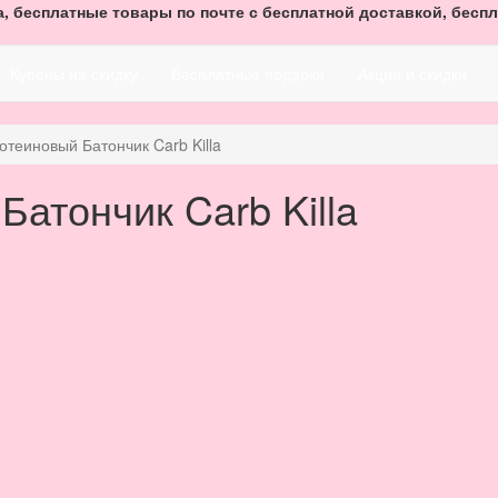
, бесплатные товары по почте с бесплатной доставкой, беспл
Купоны на скидку
Бесплатные подарки
Акции и скидки
теиновый Батончик Carb Killa
атончик Carb Killa