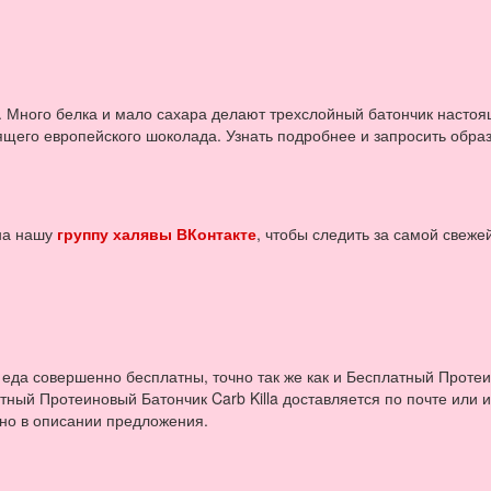
a. Много белка и мало сахара делают трехслойный батончик насто
ящего европейского шоколада. Узнать подробнее и запросить обра
 на нашу
группу халявы ВКонтакте
, чтобы следить за самой свеже
 еда совершенно бесплатны, точно так же как и Бесплатный Проте
атный Протеиновый Батончик Carb Killa доставляется по почте или
ано в описании предложения.