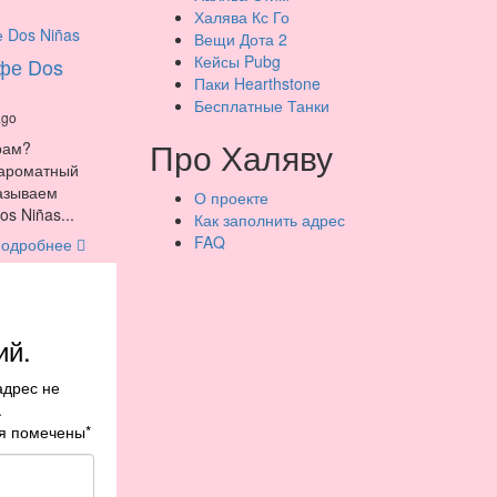
Халява Кс Го
Вещи Дота 2
Кейсы Pubg
фе Dos
Паки Hearthstone
Бесплатные Танки
ago
Про Халяву
рам?
 ароматный
казываем
О проекте
s Niñas...
Как заполнить адрес
FAQ
одробнее
ий.
адрес не
.
я помечены
*