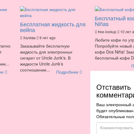
Бесплатный ко
Niñas
Бесплатная жидкость для
вейпа
free-lookup
10 лет 
Халява
9 лет ago
Любите кофе по ут
латно
Заказывайте бесплатную
Попробуйте новый
т
жидкость для электронных
кофе Dos Niña! За
сигарет от Uncle Junk’s. В
бесплатный кофе Do
ии...
жидкости Uncle Junk’s
П
соотношение...
ее
Подробнее
Отставить
комментар
Ваш электронный 
будет опубликован
Обязательные пол