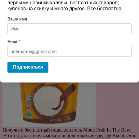
Бесплатный Подсластитель Monk Fruit
первыми новинки халявы, бесплатных товаров,
купонов на скидку и много другое. Все бесплатно!
In The Raw
Ваше имя
декабрь, 2021
free-lookup
0
Email
*
Подписаться
Получите бесплатный подсластитель Monk Fruit In The Raw.
Этот подсластитель можно использовать везде, где Вы обычно