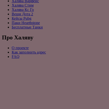
Халява Варфейс
Халява Стим
Халява Кс Го
Вещи Дота 2
Кейсы Pubg
Паки Hearthstone
Бесплатные Танки
Про Халяву
О проекте
Как заполнить адрес
FAQ