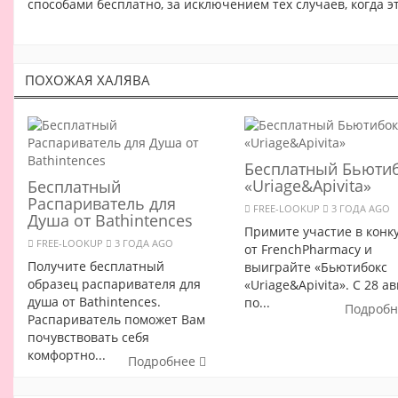
способами бесплатно, за исключением тех случаев, когда 
ПОХОЖАЯ ХАЛЯВА
Бесплатный Бьюти
«Uriage&Apivita»
Бесплатный
Распариватель для
FREE-LOOKUP
3 ГОДА AGO
Душа от Bathintences
Примите участие в конк
FREE-LOOKUP
3 ГОДА AGO
от FrenchPharmacy и
Получите бесплатный
выиграйте «Бьютибокс
образец распаривателя для
«Uriage&Apivita». С 28 ав
душа от Bathintences.
по...
Подроб
Распариватель поможет Вам
почувствовать себя
комфортно...
Подробнее