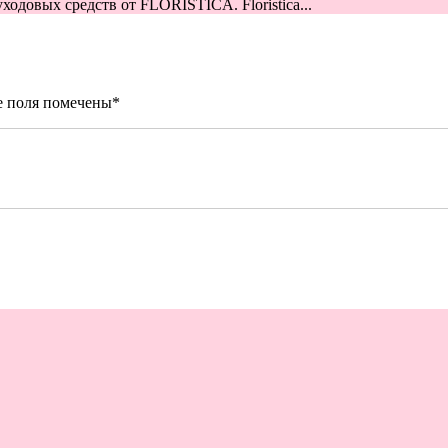
одовых средств от FLORISTICA. Floristica...
е поля помечены
*