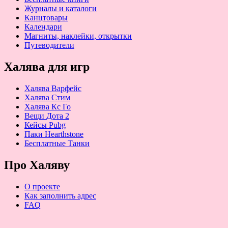
Журналы и каталоги
Канцтовары
Календари
Магниты, наклейки, открытки
Путеводители
Халява для игр
Халява Варфейс
Халява Стим
Халява Кс Го
Вещи Дота 2
Кейсы Pubg
Паки Hearthstone
Бесплатные Танки
Про Халяву
О проекте
Как заполнить адрес
FAQ