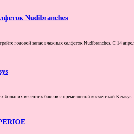
лфеток Nudibranches
грайте годовой запас влажных салфеток Nudibranches. С 14 апре
sys
рех больших весенних боксов с премиальной косметикой Kerasys.
 PERIOE