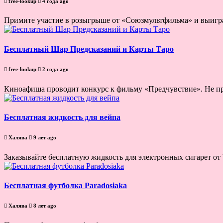
free-lookup
4 года ago
Примите участие в розыгрыше от «Союзмультфильма» и выигра
Бесплатный Шар Предсказаний и Карты Таро
free-lookup
2 года ago
Киноафиша проводит конкурс к фильму «Предчувствие». Не пр
Бесплатная жидкость для вейпа
Халява
9 лет ago
Заказывайте бесплатную жидкость для электронных сигарет от U
Бесплатная футболка Paradosiaka
Халява
8 лет ago