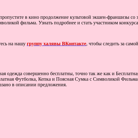
ропустите в кино продолжение культовой экшен-франшизы со зв
мволикой фильма. Узнать подробнее и стать участником конкурс
тесь на нашу
группу халявы ВКонтакте
, чтобы следить за сам
тная одежда совершенно бесплатны, точно так же как и Бесплат
платная Футболка, Кепка и Поясная Сумка с Символикой Фильма
казано в описании предложения.