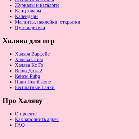
Журналы и каталоги
Канцтовары
Календари
Магниты, наклейки, открытки
Путеводители
Халява для игр
Халява Варфейс
Халява Стим
Халява Кс Го
Вещи Дота 2
Кейсы Pubg
Паки Hearthstone
Бесплатные Танки
Про Халяву
О проекте
Как заполнить адрес
FAQ