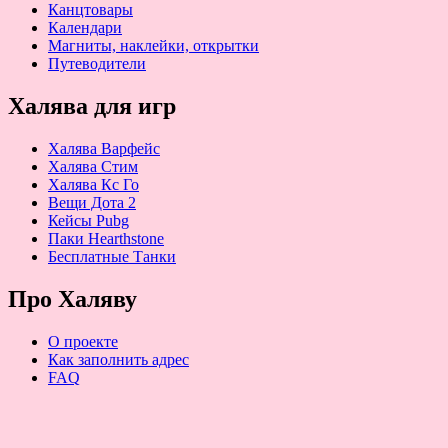
Канцтовары
Календари
Магниты, наклейки, открытки
Путеводители
Халява для игр
Халява Варфейс
Халява Стим
Халява Кс Го
Вещи Дота 2
Кейсы Pubg
Паки Hearthstone
Бесплатные Танки
Про Халяву
О проекте
Как заполнить адрес
FAQ