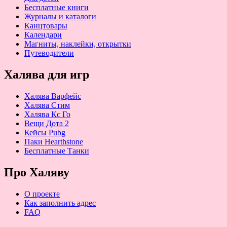
Бесплатные книги
Журналы и каталоги
Канцтовары
Календари
Магниты, наклейки, открытки
Путеводители
Халява для игр
Халява Варфейс
Халява Стим
Халява Кс Го
Вещи Дота 2
Кейсы Pubg
Паки Hearthstone
Бесплатные Танки
Про Халяву
О проекте
Как заполнить адрес
FAQ