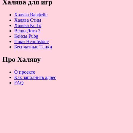
Халява для игр
Халява Варфейс
Халява Стим
Халява Кс Го
Вещи Дота 2
Кейсы Pubg
Паки Hearthstone
Бесплатные Танки
Про Халяву
О проекте
Как заполнить адрес
FAQ