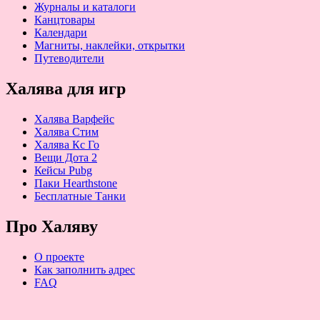
Журналы и каталоги
Канцтовары
Календари
Магниты, наклейки, открытки
Путеводители
Халява для игр
Халява Варфейс
Халява Стим
Халява Кс Го
Вещи Дота 2
Кейсы Pubg
Паки Hearthstone
Бесплатные Танки
Про Халяву
О проекте
Как заполнить адрес
FAQ