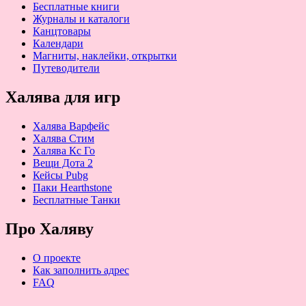
Бесплатные книги
Журналы и каталоги
Канцтовары
Календари
Магниты, наклейки, открытки
Путеводители
Халява для игр
Халява Варфейс
Халява Стим
Халява Кс Го
Вещи Дота 2
Кейсы Pubg
Паки Hearthstone
Бесплатные Танки
Про Халяву
О проекте
Как заполнить адрес
FAQ