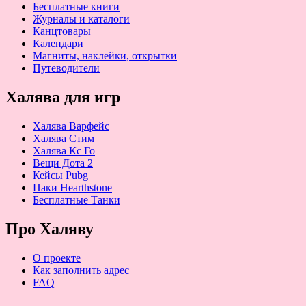
Бесплатные книги
Журналы и каталоги
Канцтовары
Календари
Магниты, наклейки, открытки
Путеводители
Халява для игр
Халява Варфейс
Халява Стим
Халява Кс Го
Вещи Дота 2
Кейсы Pubg
Паки Hearthstone
Бесплатные Танки
Про Халяву
О проекте
Как заполнить адрес
FAQ