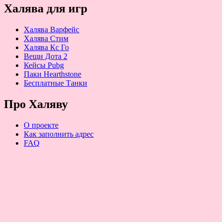
Халява для игр
Халява Варфейс
Халява Стим
Халява Кс Го
Вещи Дота 2
Кейсы Pubg
Паки Hearthstone
Бесплатные Танки
Про Халяву
О проекте
Как заполнить адрес
FAQ