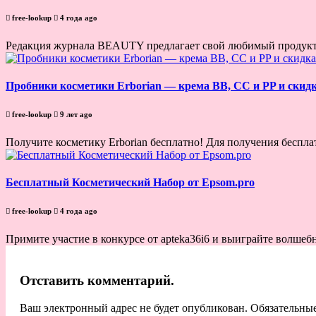
free-lookup
4 года ago
Редакция журнала BEAUTY предлагает свой любимый продукт —
Пробники косметики Erborian — крема BB, CC и PP и скид
free-lookup
9 лет ago
Получите косметику Erborian бесплатно! Для получения беспла
Бесплатный Косметический Набор от Epsom.pro
free-lookup
4 года ago
Примите участие в конкурсе от apteka36i6 и выиграйте волшебн
Отставить комментарий.
Ваш электронный адрес не будет опубликован. Обязательны