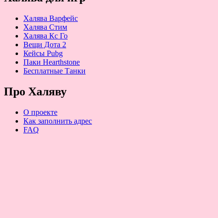
Халява Варфейс
Халява Стим
Халява Кс Го
Вещи Дота 2
Кейсы Pubg
Паки Hearthstone
Бесплатные Танки
Про Халяву
О проекте
Как заполнить адрес
FAQ