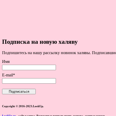
Подписка на новую халяву
Подпишитесь на нашу рассылку новинок халявы. Подписавшись 
Имя
E-mail*
Copyright © 2016-2023.LookUp.
LookUp.ru
- сайт халявы. Бесплатные вещи по почте, купоны, акции и скидки.