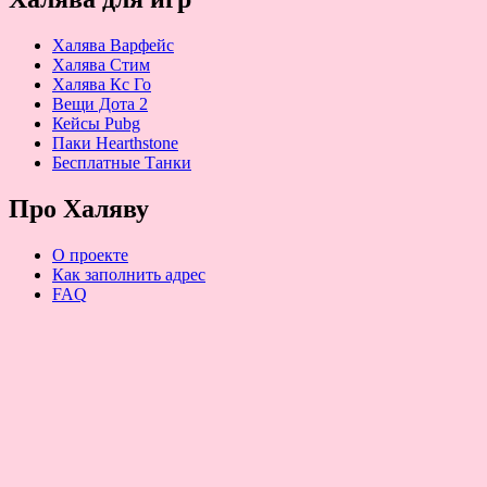
Халява Варфейс
Халява Стим
Халява Кс Го
Вещи Дота 2
Кейсы Pubg
Паки Hearthstone
Бесплатные Танки
Про Халяву
О проекте
Как заполнить адрес
FAQ