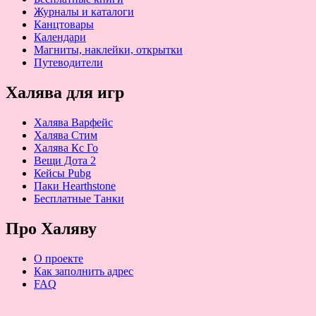
Журналы и каталоги
Канцтовары
Календари
Магниты, наклейки, открытки
Путеводители
Халява для игр
Халява Варфейс
Халява Стим
Халява Кс Го
Вещи Дота 2
Кейсы Pubg
Паки Hearthstone
Бесплатные Танки
Про Халяву
О проекте
Как заполнить адрес
FAQ