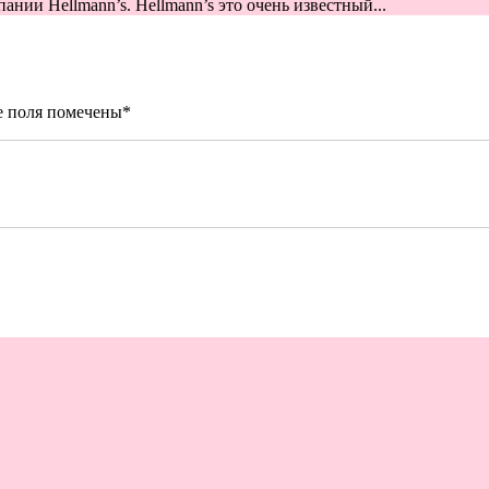
нии Hellmann’s. Hellmann’s это очень известный...
е поля помечены
*