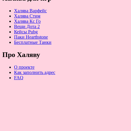
Халява Варфейс
Халява Стим
Халява Кс Го
Вещи Дота 2
Кейсы Pubg
Паки Hearthstone
Бесплатные Танки
Про Халяву
О проекте
Как заполнить адрес
FAQ