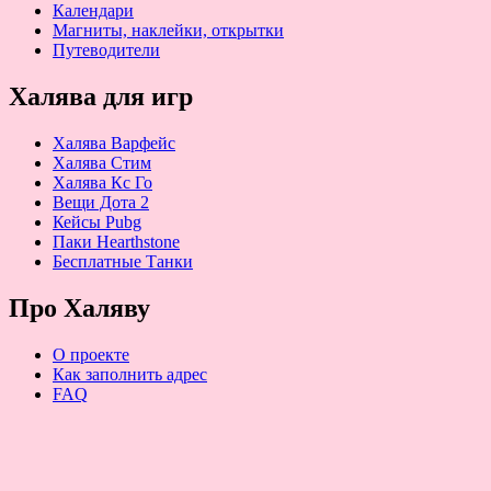
Календари
Магниты, наклейки, открытки
Путеводители
Халява для игр
Халява Варфейс
Халява Стим
Халява Кс Го
Вещи Дота 2
Кейсы Pubg
Паки Hearthstone
Бесплатные Танки
Про Халяву
О проекте
Как заполнить адрес
FAQ