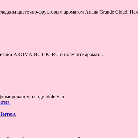
ладким цветочно-фруктовым ароматом Ariana Grande Cloud. Неж
метики AROMA-BUTIK. RU и получите аромат...
фюмированную воду Idôle Eau...
Herrera