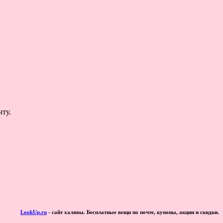
ту.
LookUp.ru
- сайт халявы. Бесплатные вещи по почте, купоны, акции и скидки.