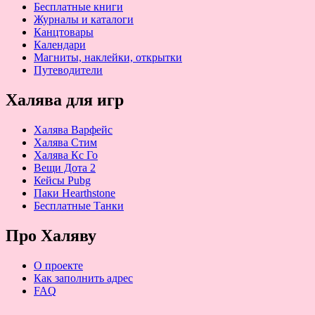
Бесплатные книги
Журналы и каталоги
Канцтовары
Календари
Магниты, наклейки, открытки
Путеводители
Халява для игр
Халява Варфейс
Халява Стим
Халява Кс Го
Вещи Дота 2
Кейсы Pubg
Паки Hearthstone
Бесплатные Танки
Про Халяву
О проекте
Как заполнить адрес
FAQ