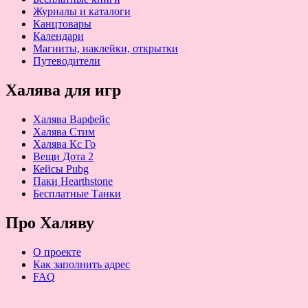
Журналы и каталоги
Канцтовары
Календари
Магниты, наклейки, открытки
Путеводители
Халява для игр
Халява Варфейс
Халява Стим
Халява Кс Го
Вещи Дота 2
Кейсы Pubg
Паки Hearthstone
Бесплатные Танки
Про Халяву
О проекте
Как заполнить адрес
FAQ