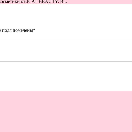
косметики от JCAT BEAUTY. В...
е поля помечены
*