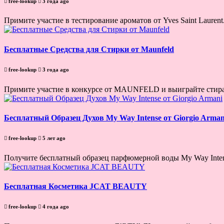
free-lookup
3 года ago
Примите участие в тестирование ароматов от Yves Saint Laurent
Бесплатные Средства для Стирки от Maunfeld
free-lookup
3 года ago
Примите участие в конкурсе от MAUNFELD и выиграйте стирал
Бесплатный Образец Духов My Way Intense от Giorgio Arman
free-lookup
5 лет ago
Получите бесплатный образец парфюмерной воды My Way Intens
Бесплатная Косметика JCAT BEAUTY
free-lookup
4 года ago