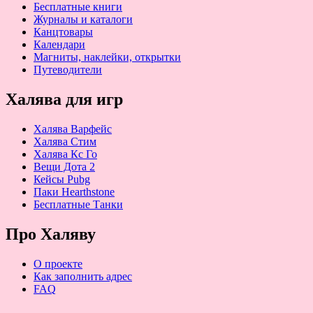
Бесплатные книги
Журналы и каталоги
Канцтовары
Календари
Магниты, наклейки, открытки
Путеводители
Халява для игр
Халява Варфейс
Халява Стим
Халява Кс Го
Вещи Дота 2
Кейсы Pubg
Паки Hearthstone
Бесплатные Танки
Про Халяву
О проекте
Как заполнить адрес
FAQ