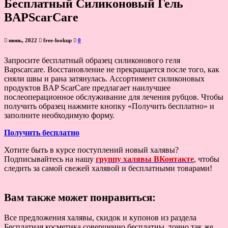
Бесплатный Силиконовый Гель
BAPScarCare
июнь, 2022
free-lookup
0
Запросите бесплатный образец силиконового геля
Bapscarcare. Восстановление не прекращается после того, как
сняли швы и рана затянулась. Ассортимент силиконовых
продуктов BAP ScarCare предлагает наилучшее
послеоперационное обслуживание для лечения рубцов. Чтобы
получить образец нажмите кнопку «Получить бесплатно» и
заполните необходимую форму.
Получить бесплатно
Хотите быть в курсе поступлений новый халявы?
Подписывайтесь на нашу
группу халявы ВКонтакте
, чтобы
следить за самой свежей халявой и бесплатными товарами!
Вам также может понравиться:
Все предложения халявы, скидок и купонов из раздела
Бесплатная косметика совершенно бесплатны, точно так же