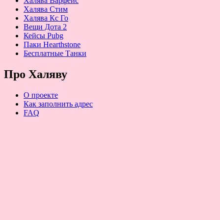
Халява Варфейс
Халява Стим
Халява Кс Го
Вещи Дота 2
Кейсы Pubg
Паки Hearthstone
Бесплатные Танки
Про Халяву
О проекте
Как заполнить адрес
FAQ