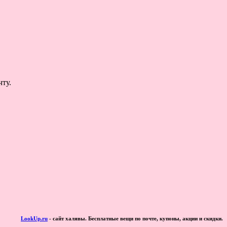
ту.
LookUp.ru
- сайт халявы. Бесплатные вещи по почте, купоны, акции и скидки.