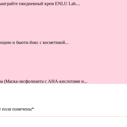
выиграйте ежедневный крем ENLU Lab....
анцию и бьюти-бокс с косметикой...
а (Маска-эксфолианта с AHA-кислотами и...
е поля помечены
*