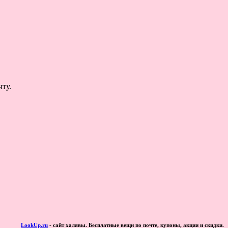
ту.
LookUp.ru
- сайт халявы. Бесплатные вещи по почте, купоны, акции и скидки.