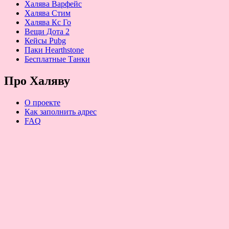
Халява Варфейс
Халява Стим
Халява Кс Го
Вещи Дота 2
Кейсы Pubg
Паки Hearthstone
Бесплатные Танки
Про Халяву
О проекте
Как заполнить адрес
FAQ