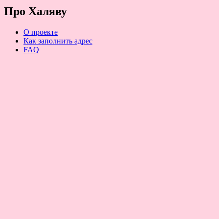
Про Халяву
О проекте
Как заполнить адрес
FAQ
Подписка на новую халяву