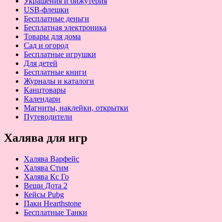
Украшения и бижутерия
USB-флешки
Бесплатные деньги
Бесплатная электроника
Товары для дома
Сад и огород
Бесплатные игрушки
Для детей
Бесплатные книги
Журналы и каталоги
Канцтовары
Календари
Магниты, наклейки, открытки
Путеводители
Халява для игр
Халява Варфейс
Халява Стим
Халява Кс Го
Вещи Дота 2
Кейсы Pubg
Паки Hearthstone
Бесплатные Танки